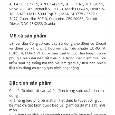
ACEA E6 / E7 / E9, API CK-4 / SN, JASO DH-2, MB 228.51,
Volvo VDS-4.5, Renault VI RLD-3, Mack EOS-4.5, Deutz IV-
18 LA MTU MTL 5044 Typ 3.1, MAN M 3775 / 3677 /
3477, Caterpillar ECF-3, Cummins CES 20086, Detroit
Diesel DDC 93K222, Scania
Mô tả sản phẩm
Là loại dầu động cơ cao cấp sử dụng
cho động cơ Diesel
và động cơ xăng phù hợp với các tiêu chuẩn EURO IV,
EURO V, EURO VI. Được sản xuất từ gốc dầu tổng hợp và
phụ gia hiện đại nên rất hiệu quả trong việc giảm thiểu và
kiểm soát hệ thống khí thải và làm giảm sự tiêu hao nhiên
liệu của động cơ trong quá trình hoạt động.
Đặc tính sản phẩm
Chỉ số độ nhớt rất cao và ổn định trong suốt quá trình sử
dụng.
Khả năng bao phủ bề mặt chi tiết thiết bị tuyệt vời, giúp
bề mặt chi tiết luôn được bảo vệ, giảm tối đa ma sát, mài
mòn.
Giúp động cơ khởi động nhanh trong điều kiện môi trường